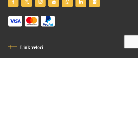
Link veloci
Informativa Sulla Privacy
Codice Di Condotta
Contatto
Latin Patriarchate Road
P.O.B 14152, Jerusalem 9114101
Tel
: +972 (2) 6471400