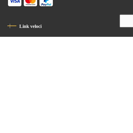
Link veloci
Informativa Sulla Privacy
Codice Di Condotta
Contatto
Latin Patriarchate Road
P.O.B 14152, Jerusalem 9114101
Tel
: +972 (2) 6471400
Email:
Chancellery@lpj.org