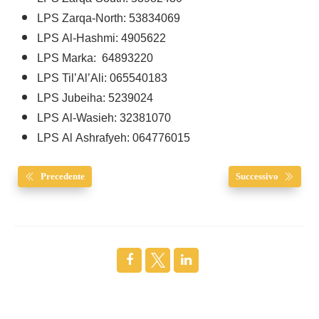
LPS Zarqa-North: 53834069
LPS Al-Hashmi:
4905622
LPS Marka: 64893220
LPS Til’Al’Ali:
065540183
LPS Jubeiha:
5239024
LPS Al-Wasieh:
32381070
LPS Al Ashrafyeh:
064776015
Precedente
Successivo