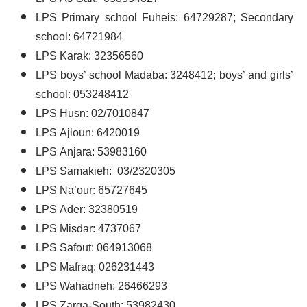
LPS Primary school Fuheis:
64729287
; Secondary
school: 64721984
LPS Karak:
32356560
LPS boys’ school Madaba: 3248412; boys’ and girls’
school: 053248412
LPS Husn: 02/7010847
LPS Ajloun: 6420019
LPS Anjara: 53983160
LPS Samakieh: 03/2320305
LPS Na’our: 65727645
LPS Ader: 32380519
LPS Misdar:
4737067
LPS Safout: 064913068
LPS Mafraq:
026231443
LPS Wahadneh: 26466293
LPS Zarqa-South: 53982430