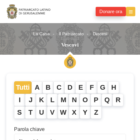
Donare ora
La Casa
Il Patriarcato
Diocesi
Vescovi
Tutti
A
B
C
D
E
F
G
H
I
J
K
L
M
N
O
P
Q
R
S
T
U
V
W
X
Y
Z
Parola chiave