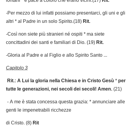
lontani * e pace a coloro che erano vicini.(17)
Rit.
-Per mezzo di lui infatti possiamo presentarci, gli uni e gli
altri * al Padre in un solo Spirito.(18)
Rit.
-Così non siete più stranieri né ospiti * ma siete
concittadini dei santi e familiari di Dio. (19)
Rit.
-Gloria al Padre e al Figlio e allo Spirito Santo ...
Capitolo 3
Rit.: A Lui la gloria nella Chiesa e in Cristo Gesù
*
per
tutte le generazioni, nei secoli dei secoli! Amen.
(21)
- A me è stata concessa questa grazia: * annunciare alle
genti le impenetrabili ricchezze
di Cristo. (8)
Rit