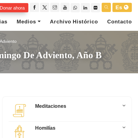
Es
Donar ahora
ias
Medios
Archivo Histórico
Contacto
Adviento
omingo De Adviento, Año B
Meditaciones
Homilías