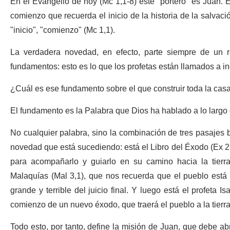
En el Evangelio de hoy (Mc 1,1-8) este "portero" es Juan. 
comienzo que recuerda el inicio de la historia de la salvaci
"inicio", "comienzo" (Mc 1,1).
La verdadera novedad, en efecto, parte siempre de un re
fundamentos: esto es lo que los profetas están llamados a in
¿Cuál es ese fundamento sobre el que construir toda la cas
El fundamento es la Palabra que Dios ha hablado a lo largo 
No cualquier palabra, sino la combinación de tres pasajes 
novedad que está sucediendo: está el Libro del Éxodo (Ex 2
para acompañarlo y guiarlo en su camino hacia la tierra
Malaquías (Mal 3,1), que nos recuerda que el pueblo está e
grande y terrible del juicio final. Y luego está el profeta Is
comienzo de un nuevo éxodo, que traerá el pueblo a la tierr
Todo esto, por tanto, define la misión de Juan, que debe abr