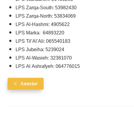
LPS Zarqa-South: 53982430
LPS Zarqa-North: 53834069
LPS Al-Hashmi:
4905622
LPS Marka: 64893220
LPS Til’Al’Ali:
065540183
LPS Jubeiha:
5239024
LPS Al-Wasieh:
32381070
LPS Al Ashrafyeh:
064776015
Anterior