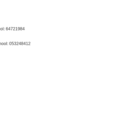
ool: 64721984
chool: 053248412