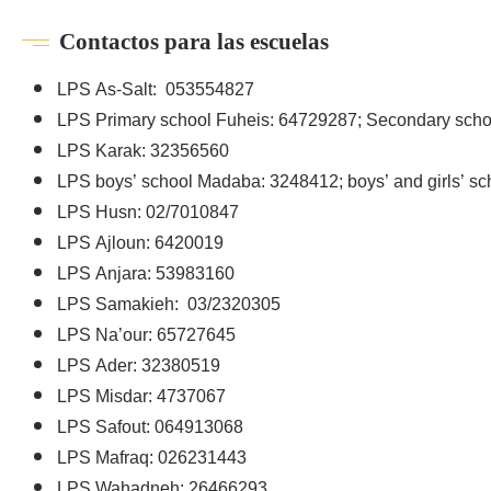
Contactos para las escuelas
LPS As-Salt: 053554827
LPS Primary school Fuheis:
64729287
; Secondary sch
LPS Karak:
32356560
LPS boys’ school Madaba: 3248412; boys’ and girls’ s
LPS Husn: 02/7010847
LPS Ajloun: 6420019
LPS Anjara: 53983160
LPS Samakieh: 03/2320305
LPS Na’our: 65727645
LPS Ader: 32380519
LPS Misdar:
4737067
LPS Safout: 064913068
LPS Mafraq:
026231443
LPS Wahadneh: 26466293