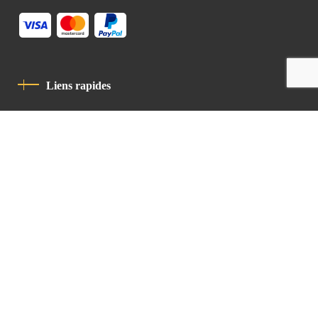
Liens rapides
Politique De Confidentialité
Charte De Comportement
contact
Latin Patriarchate Road
P.O.B 14152, Jerusalem 9114101
Tel
: +972 (2) 6471400
Email:
Chancellery@lpj.org