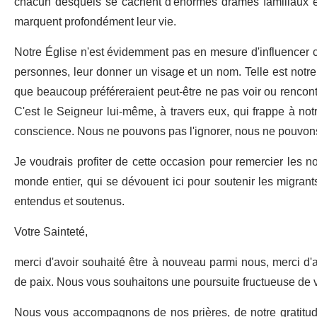
chacun desquels se cachent d'énormes drames familiaux et
marquent profondément leur vie.
Notre Église n'est évidemment pas en mesure d'influencer c
personnes, leur donner un visage et un nom. Telle est notre 
que beaucoup préféreraient peut-être ne pas voir ou rencontre
C'est le Seigneur lui-même, à travers eux, qui frappe à notr
conscience. Nous ne pouvons pas l'ignorer, nous ne pouvons
Je voudrais profiter de cette occasion pour remercier les n
monde entier, qui se dévouent ici pour soutenir les migrants 
entendus et soutenus.
Votre Sainteté,
merci d'avoir souhaité être à nouveau parmi nous, merci d'
de paix. Nous vous souhaitons une poursuite fructueuse de v
Nous vous accompagnons de nos prières, de notre gratitude 