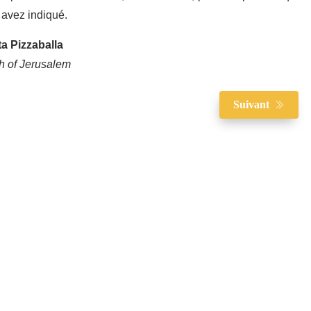
 avez indiqué.
ta Pizzaballa
ch of Jerusalem
Suivant