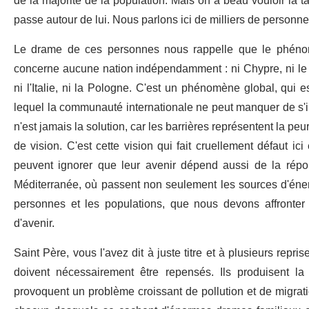
de la majorité de la population. Mais on a beau vouloir la ta
passe autour de lui. Nous parlons ici de milliers de personnes
Le drame de ces personnes nous rappelle que le phénom
concerne aucune nation indépendamment : ni Chypre, ni le Mo
ni l'Italie, ni la Pologne. C'est un phénomène global, qui e
lequel la communauté internationale ne peut manquer de s'int
n'est jamais la solution, car les barrières représentent la pe
de vision. C'est cette vision qui fait cruellement défaut 
peuvent ignorer que leur avenir dépend aussi de la répo
Méditerranée, où passent non seulement les sources d'éner
personnes et les populations, que nous devons affronter
d'avenir.
Saint Père, vous l'avez dit à juste titre et à plusieurs re
doivent nécessairement être repensés. Ils produisent la
provoquent un problème croissant de pollution et de migratio