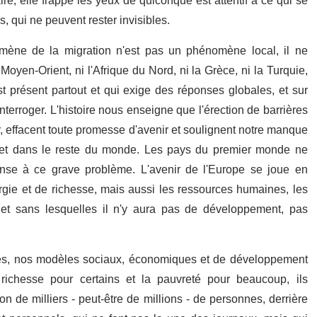
ire, elle frappe les yeux de quiconque est attentif à ce qui se
, qui ne peuvent rester invisibles.
ène de la migration n'est pas un phénomène local, il ne
yen-Orient, ni l'Afrique du Nord, ni la Grèce, ni la Turquie,
st présent partout et qui exige des réponses globales, et sur
erroger. L'histoire nous enseigne que l'érection de barrières
ur, effacent toute promesse d'avenir et soulignent notre manque
ici et dans le reste du monde. Les pays du premier monde ne
nse à ce grave problème. L'avenir de l'Europe se joue en
gie et de richesse, mais aussi les ressources humaines, les
 et sans lesquelles il n'y aura pas de développement, pas
prises, nos modèles sociaux, économiques et de développement
 richesse pour certains et la pauvreté pour beaucoup, ils
n de milliers - peut-être de millions - de personnes, derrière