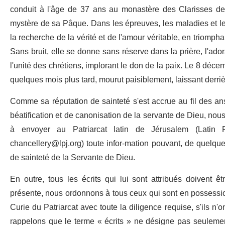
conduit à l'âge de 37 ans au monastère des Clarisses de J
mystère de sa Pâque. Dans les épreuves, les maladies et le
la recherche de la vérité et de l'amour véritable, en triomph
Sans bruit, elle se donne sans réserve dans la prière, l'adorat
l'unité des chrétiens, implorant le don de la paix. Le 8 décemb
quelques mois plus tard, mourut paisiblement, laissant derri
Comme sa réputation de sainteté s'est accrue au fil des an
béatification et de canonisation de la servante de Dieu, nou
à envoyer au Patriarcat latin de Jérusalem (Latin 
chancellery@lpj.org
) toute infor-mation pouvant, de quelque
de sainteté de la Servante de Dieu.
En outre, tous les écrits qui lui sont attribués doivent ê
présente, nous ordonnons à tous ceux qui sont en possession 
Curie du Patriarcat avec toute la diligence requise, s'ils n
rappelons que le terme « écrits » ne désigne pas seulemen