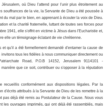
érusalem, où Dieu l'attend pour l'unir plus étroitement au
s souffrances de la vie, la Servante de Dieu a été poussée à
ant du mal par le bien, en apprenant à écouter la voix de Dieu.
ion et la charité fraternelle, luttant de toutes ses forces pour
re 1941, elle s'offrit en victime à Jésus dans l'Eucharistie et,
ère elle un témoignage éclatant de vie chrétienne.
s et qu'il a été formellement demandé d'entamer la cause de
s invitons tous les fidèles à nous communiquer directement ou
Patriarchate Road, P.O.B 14152, Jerusalem 9114101 -
 manière que ce soit, contribuer ou s'opposer à la réputation
tre recueillis conformément aux dispositions légales. Par la
d'écrits attribués à la Servante de Dieu de les remettre à la
'ont pas déjà été remis au Postulateur de la Cause. Nous vous
t les ouvrages imprimés, qui ont déjà été rassemblés, mais