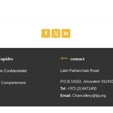
rapides
contact
Latin Patriarchate Road
De Confidentialité
P.O.B 14152, Jerusalem 91141
e Comportement
Tel
: +972 (2) 6471400
Email:
Chancellery@lpj.org