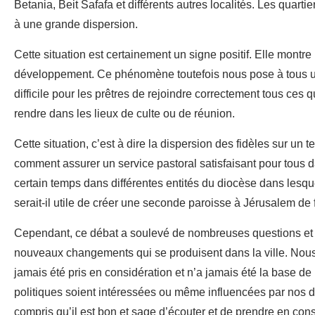
Betania, Beit Safafa et différents autres localités. Les quar
à une grande dispersion.
Cette situation est certainement un signe positif. Elle montre
développement. Ce phénomène toutefois nous pose à tous un s
difficile pour les prêtres de rejoindre correctement tous ces q
rendre dans les lieux de culte ou de réunion.
Cette situation, c’est à dire la dispersion des fidèles sur un
comment assurer un service pastoral satisfaisant pour tous 
certain temps dans différentes entités du diocèse dans lesqu
serait-il utile de créer une seconde paroisse à Jérusalem de f
Cependant, ce débat a soulevé de nombreuses questions et cra
nouveaux changements qui se produisent dans la ville. Nous
jamais été pris en considération et n’a jamais été la base d
politiques soient intéressées ou même influencées par nos dé
compris qu’il est bon et sage d’écouter et de prendre en cons