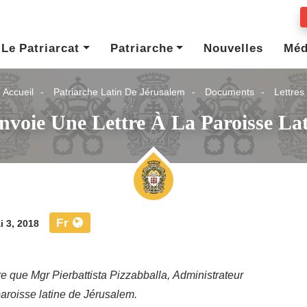
Le Patriarcat
Patriarche
Nouvelles
Méd
Accueil
Patriarche Latin De Jérusalem
Documents
Lettres
nvoie Une Lettre À La Paroisse La
Fr
 3, 2018
e que Mgr Pierbattista Pizzabballa, Administrateur
paroisse latine de Jérusalem.