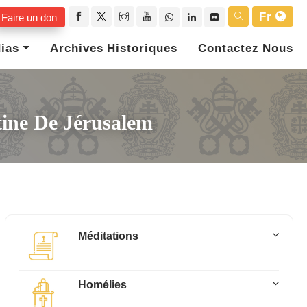
Fr
Faire un don
ias
Archives Historiques
Contactez Nous
tine De Jérusalem
Méditations
Homélies