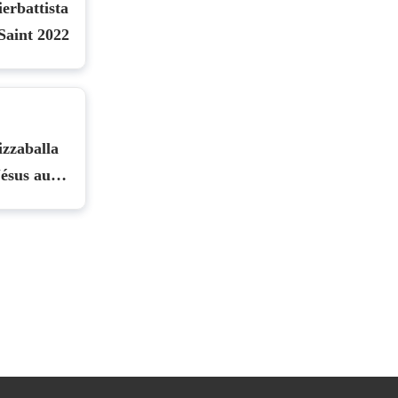
erbattista
 Saint 2022
izzaballa
Jésus au