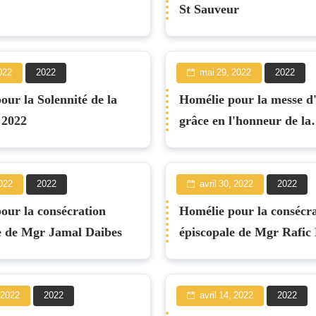
St Sauveur
2022
2022
mai 29, 2022
2022
our la Solennité de la
Homélie pour la messe d'
 2022
grâce en l'honneur de la
canonisation de Charles 
Foucauld
022
2022
avril 30, 2022
2022
our la consécration
Homélie pour la consécr
e de Mgr Jamal Daibes
épiscopale de Mgr Rafic
, 2022
2022
avril 14, 2022
2022