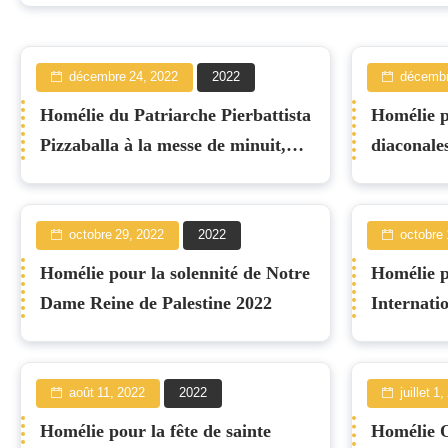
décembre 24, 2022
2022
décembr
Homélie du Patriarche Pierbattista
Homélie p
Pizzaballa à la messe de minuit,
diaconale
Noël 2022
octobre 29, 2022
2022
octobre 
Homélie pour la solennité de Notre
Homélie p
Dame Reine de Palestine 2022
Internati
août 11, 2022
2022
juillet 1
Homélie pour la fête de sainte
Homélie O