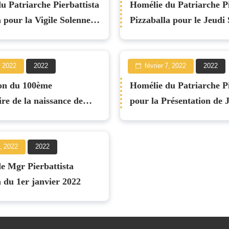
u Patriarche Pierbattista
Homélie du Patriarche Pi
 pour la Vigile Solennelle
Pizzaballa pour le Jeudi
 2022
, 2022
2022
février 7, 2022
2022
on du 100ème
Homélie du Patriarche P
ire de la naissance de
pour la Présentation de 
sani
Temple 2022
1, 2022
2022
e Mgr Pierbattista
a du 1er janvier 2022