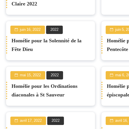
Claire 2022
juin 16, 2022
2022
juin 5, 
Homélie pour la Solennité de la
Homélie p
Fête Dieu
Pentecôte
mai 15, 2022
2022
mai 6, 2
Homélie pour les Ordinations
Homélie p
diaconales à St Sauveur
épiscopal
avril 17, 2022
2022
avril 16