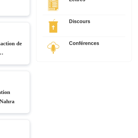
Discours
Conférences
action de
de
ation
 Nahra