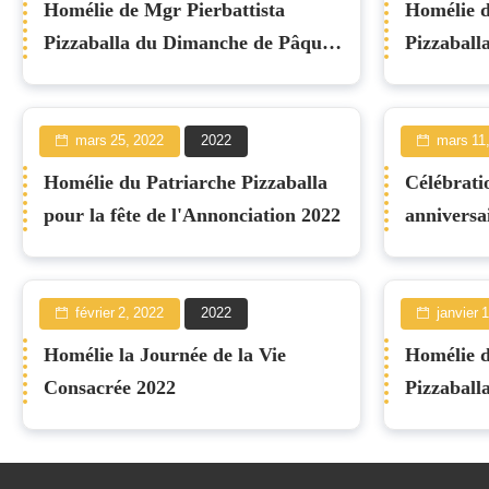
Homélie de Mgr Pierbattista
Homélie d
Pizzaballa du Dimanche de Pâques
Pizzaballa
2022
de Pâques
mars 25, 2022
2022
mars 11
Homélie du Patriarche Pizzaballa
Célébrati
pour la fête de l'Annonciation 2022
anniversa
Don Gius
février 2, 2022
2022
janvier 
Homélie la Journée de la Vie
Homélie d
Consacrée 2022
Pizzaball