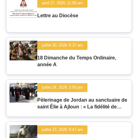
avril 27, 2026
11:00 am
Lettre au Diocèse
juillet 30, 2026
8:37 am
18 Dimanche du Temps Ordinaire,
année A
juillet 24, 2026
3:05 pm
Pèlerinage de Jordan au sanctuaire de
saint Élie à Ajloun : « La fidélité de
l'homme et la fidélité de Dieu »
juillet 23, 2026
9:47 am