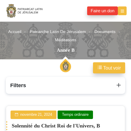
Faire un don
Accueil
Patriarche Latin De Jérusalem
Documents
Méditations
Année B
Tout voir
Année
Filters
B
novembre 21, 2024
Temps ordinaire
Solennité du Christ Roi de l'Univers, B