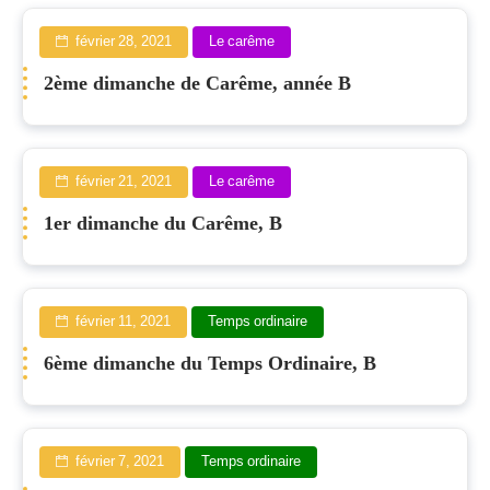
février 28, 2021
Le carême
2ème dimanche de Carême, année B
février 21, 2021
Le carême
1er dimanche du Carême, B
février 11, 2021
Temps ordinaire
6ème dimanche du Temps Ordinaire, B
février 7, 2021
Temps ordinaire