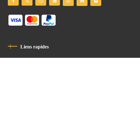
Liens rapides
Politique De Confidentialité
Charte De Comportement
contact
Latin Patriarchate Road
P.O.B 14152, Jerusalem 9114101
Tel
: +972 (2) 6471400