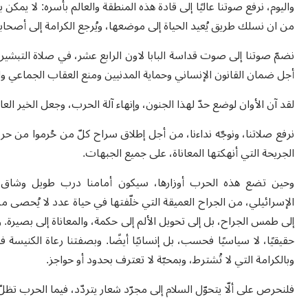
واليوم، نرفع صوتنا عاليًا إلى قادة هذه المنطقة والعالم بأسره: لا يمك
من
ان نسلك
طريق يُعيد الحياة إلى موضعها، ويُرجع الكرامة إلى أصح
نضمّ صوتنا إلى صوت قداسة البابا لاون الرابع عشر، في صلاة التبشير 
أجل ضمان القانون الإنساني وحماية المدنيين ومنع العقاب الجماعي وال
لقد آن الأوان لوضع حدّ لهذا الجنون، وإنهاء آلة الحرب، وجعل الخير العا
نرفع صلاتنا، ونوجّه نداءنا، من أجل إطلاق سراح كلّ من حُرموا من ح
الجريحة التي أنهكتها المعاناة، على جميع الجبهات
.
وحين تضع هذه الحرب أوزارها، سيكون أمامنا درب طويل وشاق، 
الإسرائيلي، من الجراح العميقة التي خلّفتها في حياة عدد لا يُحصى من 
إلى طمس الجراح، بل إلى تحويل الألم إلى حكمة، والمعاناة إلى بصيرة.
حقيقيًا، لا سياسيًا فحسب، بل إنسانيًا أيضًا
.
وبصفتنا رعاة الكنيسة في
وبالكرامة التي لا تُشترط، وبمحبّة لا تعترف بحدود أو حواجز
.
فلنحرص على ألّا يتحوّل السلام إلى مجرّد شعار يتردّد، فيما الحرب تظلّ