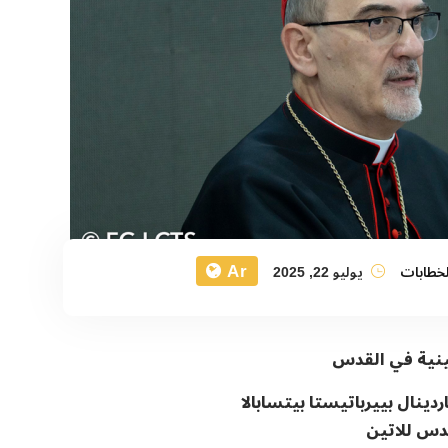
Ar
لخطابات
يوليو 22, 2025
تينية في القدس
ردينال بييرباتيستا بيتسابالا
دس للاتين