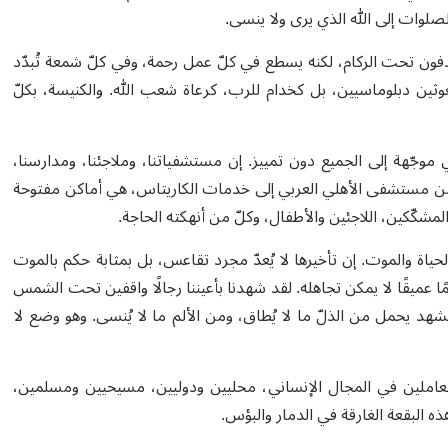
صلوات إلى الله الذي يرى ولا ينسى.
 تحت الركام، لكنه يسطع في كلّ عمل رحمة، وفي كلّ شمعة تُبدّد
وثين دبلوماسيين، بل كخدام للرب، كرعاة شعب الله. والكنيسة، بكلّ
هي موجّهة إلى الجميع دون تمييز. إن مستشفياتنا، وملاجئنا، ومدارسنا،
من مستشفى الأهلي العربي إلى خدمات الكاريتاس
،
هي أماكن مفتوحة
شكّكين، اللاجئين والأطفال، وكلّ من أنهكته الحاجة
.
لحياة والموت. إن تأخيرها لا يُعدّ مجرد تقاعس، بل بمثابة حكم بالموت
ا عميقًا لا يمكن تجاهله
.
لقد شهدنا بأعيننا رجالًا واقفين تحت الشمس
مشهد يحمل من الذلّ ما لا يُطاق، ومن الألم ما لا يُنسى. وهو وضع لا
لعاملين في المجال الإنساني
،
محليين ودوليين، مسيحيين ومسلمين،
هذه البقعة الغارقة في الدمار والبؤس
.