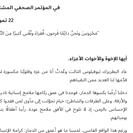
في المؤتمر الصحفي المشت
22
تموز 5
"مَحْزونينَ ونَحنُ دائِمًا فَرِحون، فُقراءَ ونُغْني كَثيرًا مِنَ ال
أيها الإخوة والأخوات الأعزاء،
عاد البطريرك ثيوفيلوس الثالث وعُدتُ أنا من غزة وقلوبُنا مكسورة لما 
قدّمها لنا العديد ممن التقيناهم
.
دخلنا أرضًا يكسوها الدمار، فوجدنا في عمق ركامها ملامح إنسانية ناد
والأزقة، وعلى الطرقات والشاطئ
؛
خيام تحوّلت إلى مأوى لمن فقدوا ك
الإحساس بالزمن، إذ لا تلوح في الأفق
ملامح
عودة. رأينا أطفالًا 
يومياتهم
.
ورغم هذا الواقع القاسي، لمسنا ما هو أعمق من الدمار: كرامة الإنسا