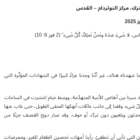
رك،
مركز النوتردام – القدس
202
نَّاس، لا شَيءَ عندَنا ونَحنُ نَملِكُ كُلَّ شَيء
" (2 قور 6: 10)
شهدناه هناك، غير أنّنا وجدنا عزاءً كبيرًا في الشهادات المؤثّرة التي
رة. سرنا بين أنقاض الأبنية المتهدّمة، ووسط خيام انتشرت في الساحات
لّ شيء. وقفنا إلى جانب عائلات أنهكها المنفى الطويل، حتى غاب عنها
يتحدثون ويلعبون دون تردّد أو خوف، وقد صار دويّ القصف جزءًا من
ن التي تأبى أن تنطفئ. رأينا أمهات
تحضرن
الطعام للغير، وممرضات