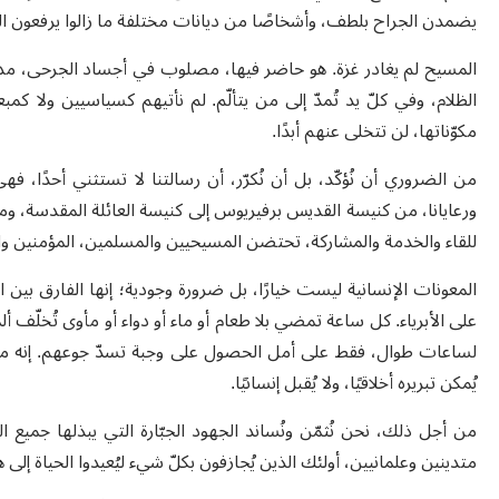
يضمدن الجراح بلطف، وأشخاصًا من ديانات مختلفة ما زالوا يرفعون ال
المسيح لم يغادر غزة. هو حاضر فيها
،
مصلوب في أجساد الجرحى، مدفون
الظلام
، وفي كلّ يد تُمدّ إلى من يتألّم
.
لم نأتيهم كسياسيين ولا كمبع
مكوّناتها، لن تتخلى عنهم أبدًا
.
من الضروري أن نُؤكّد، بل أن نُكرّر، أن رسالتنا لا تستثني أحدًا، ف
ورعايانا
،
من كنيسة القديس برفيريوس إلى كنيسة العائلة المقدسة، و
للقاء والخدمة والمشاركة، تحتضن المسيحيين والمسلمين، المؤمنين والم
المعونات
الإنسانية ليست خيارًا، بل ضرورة وجودية؛ إنها الفارق بين ا
على الأبرياء. كل ساعة تمضي بلا طعام أو ماء أو دواء أو مأوى تُخلّف ألمً
لساعات طوال، فقط على أمل الحصول على وجبة تسدّ
جوعهم
. إنه 
يُمكن تبريره أخلاقيًا، ولا يُقبل إنسانيًا
.
من أجل ذلك، نحن نُثمّن ونُساند الجهود الجبّارة التي يبذلها جميع ا
متدينين وعلمانيين
،
أولئك الذين يُجازفون بكلّ شيء ليُعيدوا الحياة إلى 