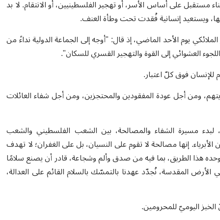
ن بناء مستقبل على أساس الأسر، أو تهجير
الفلسطينيين
، أو الانتقام. لا بد
ابها، ويستعيد إنسانية فُقدت تحت وطأة العنف
.
الملائكي يوم الأحد الماضي، إذ قال
: "
أوجه إلى الجماعة الدولية نداءً من
لجوء العشوائي إلى القوة والتهجير القسري للسكان
".
م للإنسان فوق كلّ اعتبار
.
ريتهم، ومن أجل عودة المفقودين والمحتجزين، ومن أجل شفاء العائلات
لبدء مسيرة الشفاء والمصالحة، بين الشعب الفلسطيني والشعب
الأبرياء
.
إنها مصالحة لا تقوم على النسيان، بل على الغفران؛ لا تهدف
 وحده هذا الطريق، بما فيه من صدق وألم وشجاعة، قادر أن يصنع سلامًا
 الأرض المقدسة، نُجدّد عهدنا بالتمسّك بالسلام القائم على العدالة،
 الخبز اليوميّ للمحرومين
.