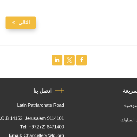
التالي
سريعة
اتصل بنا
Latin Patriarchate Road
صوصية
.O.B 14152, Jerusalem 9114101
د السلوك
Tel
: +972 (2) 6471400
Email:
Chancellery@lpj.org