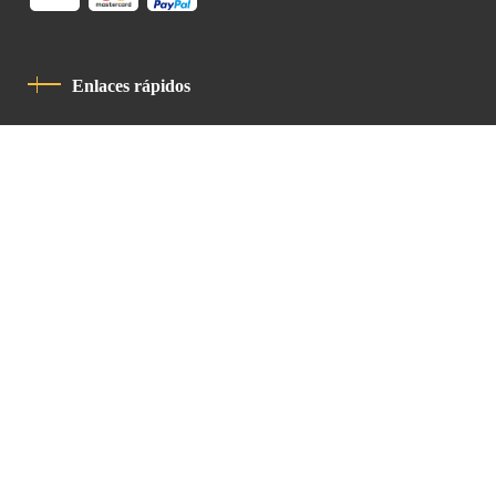
Enlaces rápidos
Política De Privacidad
Código De Conducta
Contacto
Latin Patriarchate Road
P.O.B 14152, Jerusalem 9114101
Tel
: +972 (2) 6471400
Email:
Chancellery@lpj.org