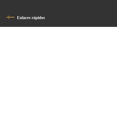
Enlaces rápidos
Política De Privacidad
Código De Conducta
Contacto
Latin Patriarchate Road
P.O.B 14152, Jerusalem 9114101
Tel
: +972 (2) 6471400
Email:
Chancellery@lpj.org