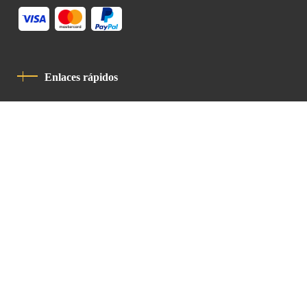
Enlaces rápidos
Política De Privacidad
Código De Conducta
Contacto
Latin Patriarchate Road
P.O.B 14152, Jerusalem 9114101
Tel
: +972 (2) 6471400
Email:
Chancellery@lpj.org