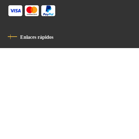
Enlaces rápidos
Política De Privacidad
Código De Conducta
Contacto
Latin Patriarchate Road
P.O.B 14152, Jerusalem 9114101
Tel
: +972 (2) 6471400
Email:
Chancellery@lpj.org