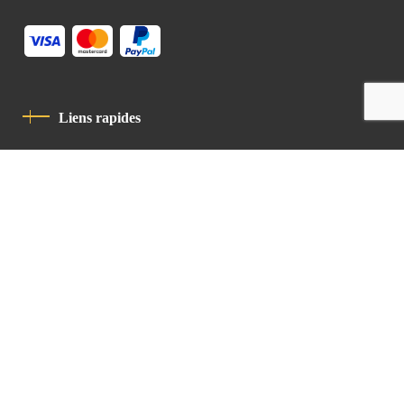
Liens rapides
Politique De Confidentialité
Charte De Comportement
contact
Latin Patriarchate Road
P.O.B 14152, Jerusalem 9114101
Tel
: +972 (2) 6471400