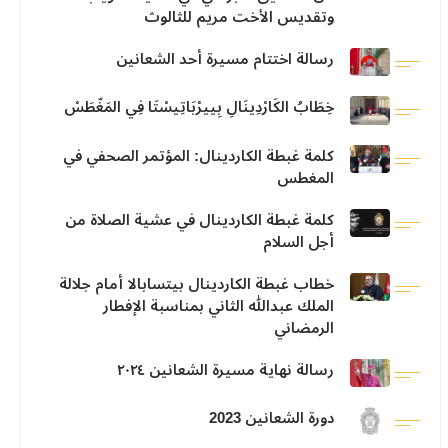
وتقديس الأخت مريم للثالوث
رسالة اختتام مسيرة أحد الشعانين
خِطَابُ الكَارْدِينَالِ بِييرْبَاتِيسْتَا فِي المَغّطَسْ
كلمة غبطة الكاردينال: المؤتمر الصحفي في
المغطس
كلمة غبطة الكاردينال في عشية الصلاة من
أجل السلام
خطاب غبطة الكاردينال بيتسابالا أمام جلالة
الملك عبدالله الثاني بمناسبة الإفطار
الرمضاني
رسالة نهاية مسيرة الشعانين ٢٠٢٤
دورة الشعانين 2023