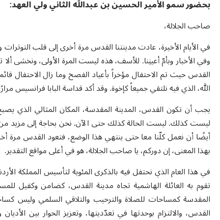
بحضور سمو الأمير الحسين بن عبدالله الثاني ولي العهد:
صاحب الجلالة،
في الأيام الأخيرة، عادت مدينتنا القدس مرة أخرى إلى قلب التوترات وا
وفي الأخبار وبأمّ أعينِنا. للأسف، هذه ليست المرة الأولى، ونخشى أل
القدس حيث تم الاحتفال مؤخراً بأعياد الفصح وما زال الاحتفال قائما،
الله، الذي فيه نلتقي جميعاً كإخوة. وقد أكد قداسة البابا فرانسيس مرا
يجب أن تكون القدس، المدينة المقدسة، المكان المثالي الذي يصبح في
ليست كذلك. ليست الحالة كذلك حتى الآن. نحن بحاجة إلى مزيد من ا
أيضًا أن نعمل كلّنا معا حتى ينتهي هذا الوضع، فتعود القدس مرة أخر
بهذا المعنى، إن دوركم، يا صاحب الجلالة، هو في أعلى مواقع التقدير.
في هذا العام الذي نحتفل فيه بالذكرى المئوية لتأسيس المملكة الأردني
تقوم به العائلة الهاشمية تجاه مدينة القدس، كضامن وكفيل للمساو
المقدسة كمساحات للصلاة والترحيب والتلاقي السلمي وليس كساحة م
القدس، والالتزام بوحدتها في تعدّديتها، وتعزيز الحوار بين الأديان 