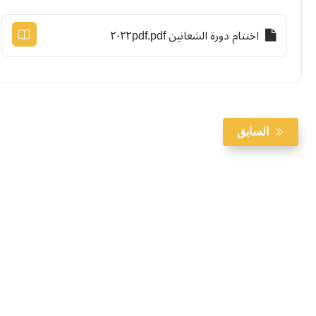
اختتام دورة الشعانين ٢٠٢٢pdf.pdf
السابق