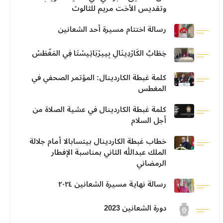
وتقديس الأخت مريم للثالوث
رسالة اختتام مسيرة أحد الشعانين
خِطَابُ الكَارْدِينَالِ بِييرْبَاتِيسْتَا فِي المَغّطَسْ
كلمة غبطة الكاردينال: المؤتمر الصحفي في
المغطس
كلمة غبطة الكاردينال في عشية الصلاة من
أجل السلام
خطاب غبطة الكاردينال بيتسابالا أمام جلالة
الملك عبدالله الثاني بمناسبة الإفطار
الرمضاني
رسالة نهاية مسيرة الشعانين ٢٠٢٤
دورة الشعانين 2023