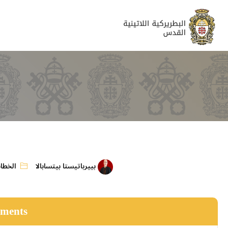
بييرباتيستا بيتسابالا
الخطا
hments