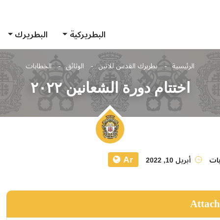
البطريركية
البطريرك
الرئيسية
بطريرك القدس للاتين
الوثائق
الخطابات
اختتام دورة الشعانين ٢٠٢٢
Ar
بات
أبريل 10, 2022
Attac