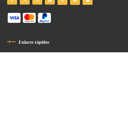
Enlaces rápidos
Política De Privacidad
Código De Conducta
Contacto
Latin Patriarchate Road
P.O.B 14152, Jerusalem 9114101
Tel
: +972 (2) 6471400