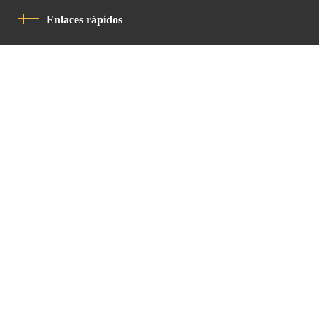
Enlaces rápidos
Política De Privacidad
Código De Conducta
Contacto
Latin Patriarchate Road
P.O.B 14152, Jerusalem 9114101
Tel
: +972 (2) 6471400
Email:
Chancellery@lpj.org
Boletín de noticias