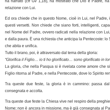
ha narrato (cfr Gv 1,18), ha mostrato che Dio è Padre, ha r
relazione con Lui.
Ed ora chiede che in questo Nome, cioè in Lui, nel Padre, i d
questi versetti. Non chiede che siano forti, intelligenti, capa
nel Nome del Padre, ovvero radicati nella relazione con Lui, pr
e dalla paura. È una richiesta che anticipa la Pentecoste: lo 
che abita e unifica.
Tutto il brano, poi, è attraversato dal tema della gloria:
“Glorifica il Figlio… io ti ho glorificato… sono glorificato in lo
La gloria, che nella Pasqua si è rivelata come amore che si 
Figlio ritorna al Padre, e nella Pentecoste, dove lo Spirito ren
Tra queste due feste, la gloria è in cammino: passa dal
consegnata e accolta.
Tra queste due feste la Chiesa vive nel respiro della preghie
Nome; non è ancora in missione, ma è già consegnata al Pad