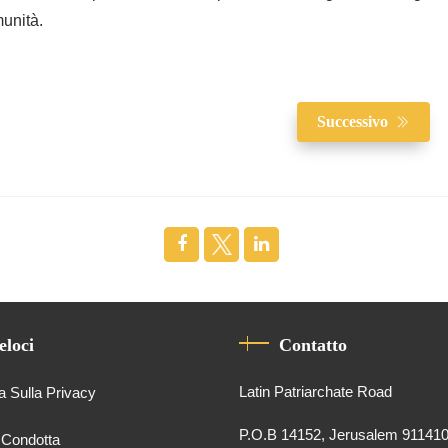
unità.
Successivo
eloci
Contatto
Latin Patriarchate Road
a Sulla Privacy
P.O.B 14152, Jerusalem 91141
 Condotta