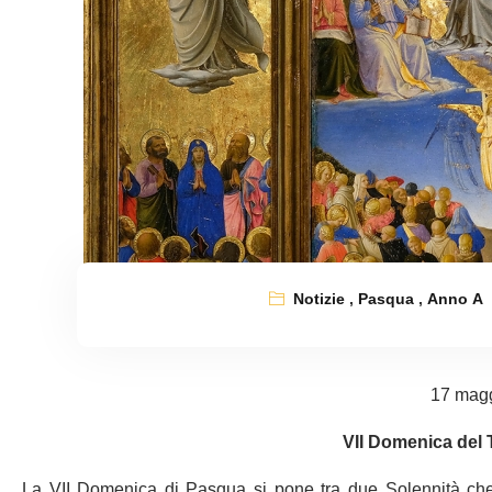
Notizie
,
Pasqua
,
Anno A
17 mag
VII Domenica del
La VII Domenica di Pasqua si pone tra due Solennità che