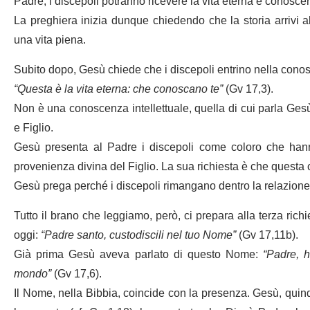
Padre, i discepoli potranno ricevere la vita eterna e conoscere
La preghiera inizia dunque chiedendo che la storia arrivi 
una vita piena.
Subito dopo, Gesù chiede che i discepoli entrino nella cono
“Questa è la vita eterna: che conoscano te”
(Gv 17,3).
Non è una conoscenza intellettuale, quella di cui parla Gesù
e Figlio.
Gesù presenta al Padre i discepoli come coloro che hann
provenienza divina del Figlio. La sua richiesta è che questa 
Gesù prega perché i discepoli rimangano dentro la relazione 
Tutto il brano che leggiamo, però, ci prepara alla terza ric
oggi:
“Padre santo, custodiscili nel tuo Nome”
(Gv 17,11b).
Già prima Gesù aveva parlato di questo Nome:
“Padre, 
mondo”
(Gv 17,6).
Il Nome, nella Bibbia, coincide con la presenza. Gesù, quindi