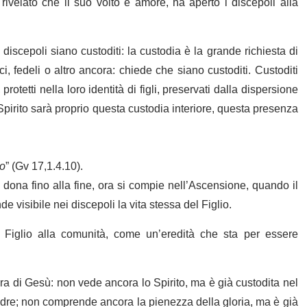
ivelato che il suo volto è amore, ha aperto i discepoli alla
iscepoli siano custoditi: la custodia è la grande richiesta di
ci, fedeli o altro ancora: chiede che siano custoditi. Custoditi
otetti nella loro identità di figli, preservati dalla dispersione
Spirito sarà proprio questa custodia interiore, questa presenza
ro
” (Gv 17,1.4.10).
dona fino alla fine, ora si compie nell’Ascensione, quando il
de visibile nei discepoli la vita stessa del Figlio.
 Figlio alla comunità, come un’eredità che sta per essere
ra di Gesù: non vede ancora lo Spirito, ma è già custodita nel
re; non comprende ancora la pienezza della gloria, ma è già