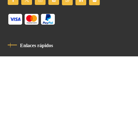
Enlaces rápidos
Política De Privacidad
Código De Conducta
Contacto
Latin Patriarchate Road
P.O.B 14152, Jerusalem 9114101
Tel
: +972 (2) 6471400