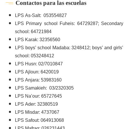
Contactos para las escuelas
LPS As-Salt: 053554827
LPS Primary school Fuheis:
64729287
; Secondary
school: 64721984
LPS Karak:
32356560
LPS boys’ school Madaba: 3248412; boys’ and girls’
school: 053248412
LPS Husn: 02/7010847
LPS Ajloun: 6420019
LPS Anjara: 53983160
LPS Samakieh: 03/2320305
LPS Na’our: 65727645
LPS Ader: 32380519
LPS Misdar:
4737067
LPS Safout: 064913068
LPS Mafraq:
026231443