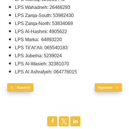
LPS Wahadneh: 26466293
LPS Zarqa-South: 53982430
LPS Zarqa-North: 53834069
LPS Al-Hashmi:
4905622
LPS Marka: 64893220
LPS Til’Al’Ali:
065540183
LPS Jubeiha:
5239024
LPS Al-Wasieh:
32381070
LPS Al Ashrafyeh:
064776015
Anterior
Siguiente