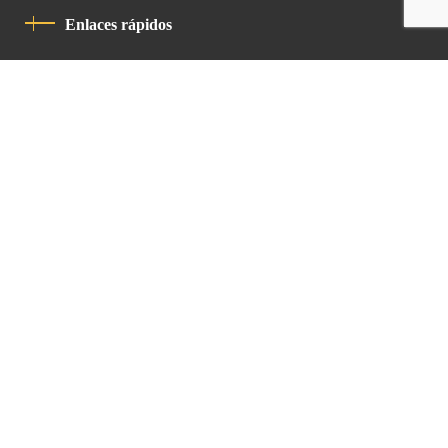
Enlaces rápidos
Política De Privacidad
Código De Conducta
Contacto
Latin Patriarchate Road
P.O.B 14152, Jerusalem 9114101
Tel
: +972 (2) 6471400
Email:
Chancellery@lpj.org
Boletín de noticias