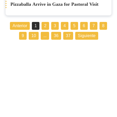
Pizzaballa Arrive in Gaza for Pastoral Visit
Anterior
1
2
3
4
5
6
7
8
9
10
...
36
37
Siguiente