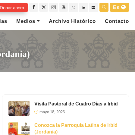
Es
Donar ahora
ias
Medios
Archivo Histórico
Contacto
ordania)
Visita Pastoral de Cuatro Días a Irbid
mayo 18, 2026
Conozca la Parroquia Latina de Irbid
(Jordania)