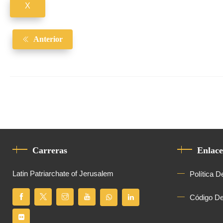
X
Anterior
Carreras
Enlace
Latin Patriarchate of Jerusalem
Política D
Código D