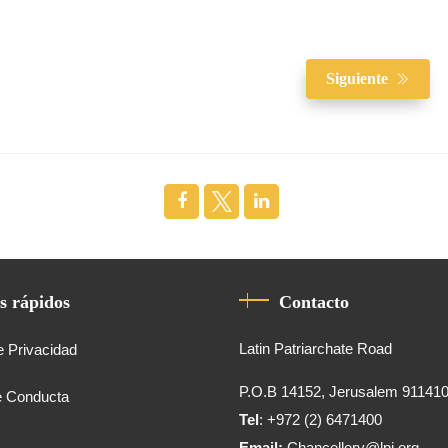
Siguiente
s rápidos
Contacto
Latin Patriarchate Road
e Privacidad
P.O.B 14152, Jerusalem 91141
e Conducta
Tel
: +972 (2) 6471400
Email:
Chancellery@lpj.org