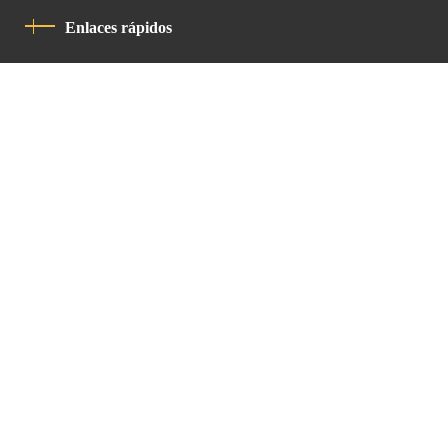
Enlaces rápidos
Política De Privacidad
Código De Conducta
Contacto
Latin Patriarchate Road
P.O.B 14152, Jerusalem 9114101
Tel
: +972 (2) 6471400
Email:
Chancellery@lpj.org
Boletín de noticias