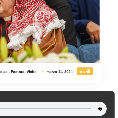
Es
icias
,
Pastoral Visits
marzo 11, 2024