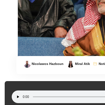
Nicolawos Hazboun
Miral Atik
Not