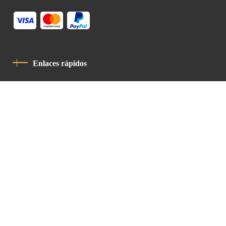
Enlaces rápidos
Política De Privacidad
Código De Conducta
Contacto
Latin Patriarchate Road
P.O.B 14152, Jerusalem 9114101
Tel
: +972 (2) 6471400
Email:
Chancellery@lpj.org