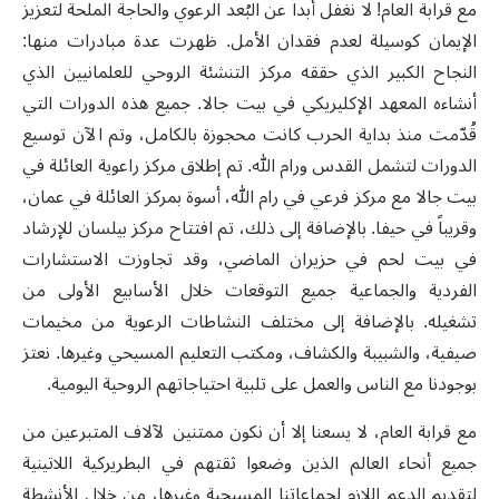
مع قرابة العام! لا نغفل أبداً عن البُعد الرعوي والحاجة الملحة لتعزيز
الإيمان كوسيلة لعدم فقدان الأمل. ظهرت عدة مبادرات منها:
النجاح الكبير الذي حققه مركز التنشئة الروحي للعلمانيين الذي
أنشاءه المعهد الإكليريكي في بيت جالا. جميع هذه الدورات التي
قُدّمت منذ بداية الحرب كانت محجوزة بالكامل، وتم الآن توسيع
الدورات لتشمل القدس ورام الله. تم إطلاق مركز راعوية العائلة في
بيت جالا مع مركز فرعي في رام الله، أسوة بمركز العائلة في عمان،
وقريباً في حيفا. بالإضافة إلى ذلك، تم افتتاح مركز بيلسان للإرشاد
في بيت لحم في حزيران الماضي، وقد تجاوزت الاستشارات
الفردية والجماعية جميع التوقعات خلال الأسابيع الأولى من
تشغيله. بالإضافة إلى مختلف النشاطات الرعوية من مخيمات
صيفية، والشبيبة والكشاف، ومكتب التعليم المسيحي وغيرها. نعتز
بوجودنا مع الناس والعمل على تلبية احتياجاتهم الروحية اليومية.
مع قرابة العام، لا يسعنا إلا أن نكون ممتنين لآلاف المتبرعين من
جميع أنحاء العالم الذين وضعوا ثقتهم في البطريركية اللاتينية
لتقديم الدعم اللازم لجماعاتنا المسيحية وغيرها، من خلال الأنشطة