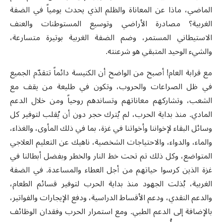
الماضي، ماذا عن المعاناة والظلم الذي يحدث يومياً في الضفة
الغربية؟ مصادرة الأراضي وتوسيع المستوطنات والعنف
الاستيطاني المستمر، وضم الضفة الغربية بوتيرة متسارعة،
والشيء الوحيد المتبقي هو شرعنته.
مع قرابة العام! أصبح من الواضح أن الكنيسة دائماً تتقدّم الجميع
في ظل الصراعات والحروب، وتكون في طليعة من يقف مع
الشعب، وتشاركهم معاناتهم وتساندهم روحياً ومن خلال الدعم
المادي. منذ بداية الحرب، لم يُترك حجر دون أن يُقلب لتوفير كل
وسائل البقاء لإخواننا وأخواتنا في غزة، بما في ذلك المأوى، والغذاء،
والماء، والدواء، والاحتياجات الشخصية، ناهيك عن التعليم العلاجي
المتواضع، وكل ذلك تم تحت خط النار والخطر وبفضل أبطالنا في
غزة الذين كرسوا حياتهم من أجل العطاء والمساعدة. في الضفة
الغربية، بُذلت الجهود منذ بداية الحرب لتوفير قسائم الطعام،
والدعم النقدي، ودعم الأقساط الدراسية، ودفع الإيجارات والفواتير،
بالإضافة إلى الدعم الطبي. ومع استمرار الحرب وفقدان الوظائف