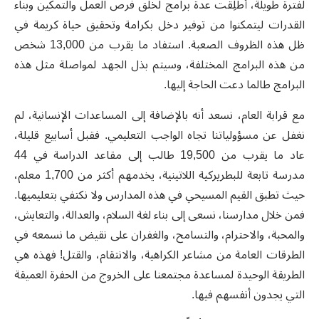
لفترة طويلة، أُطلِقت عدة برامج لخلق فرص العمل والتمكين وبناء
القدرات ليتمكنوا من توفير دخل بكرامة وتحقيق حياة كريمة في
ظل هذه الظروف الصعبة. استفاد ما يقرب من 13,000 شخص
من هذه البرامج المختلفة، وسيتم بذل الجهد لمواصلة مثل هذه
البرامج طالما دعت الحاجة إليها.
مع قرابة العام، نسعد أنه بالإضافة إلى المساعدات الإنسانية، لم
نغفل عن مسؤولياتنا تجاه الواجب التعليمي. فقبل أسابيع قليلة،
عاد ما يقرب من 19,500 طالب إلى مقاعد الدراسة في 44
مدرسة تابعة للبطريركية اللاتينية، يخدمهم أكثر من 1,700 معلم،
حيث تطبق القيم المسيحي في هذه المدارس ولا نكتفي بتعليميها.
فمن خلال مدارسنا، نسعى إلى بناء لغة السلام، والعدالة، والتعايش،
والمحبة، والاحترام، والتسامح، والغفران على نقيض ما نسمعه في
الطرقات العامة من مشاعر الكراهية، والانتقام، والقتل! فهذه هي
الطريقة الوحيدة لمساعدة مجتمعنا على الخروج من الحفرة العميقة
التي يجدون أنفسهم فيها.