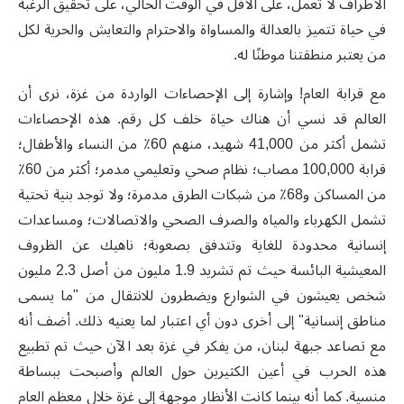
الأطراف لا تعمل، على الأقل في الوقت الحالي، على تحقيق الرغبة
في حياة تتميز بالعدالة والمساواة والاحترام والتعايش والحرية لكل
من يعتبر منطقتنا موطنًا له.
مع قرابة العام! وإشارة إلى الإحصاءات الواردة من غزة، نرى أن
العالم قد نسي أن هناك حياة خلف كل رقم. هذه الإحصاءات
تشمل أكثر من 41,000 شهيد، منهم 60٪ من النساء والأطفال؛
قرابة 100,000 مصاب؛ نظام صحي وتعليمي مدمر؛ أكثر من 60٪
من المساكن و68٪ من شبكات الطرق مدمرة؛ ولا توجد بنية تحتية
تشمل الكهرباء والمياه والصرف الصحي والاتصالات؛ ومساعدات
إنسانية محدودة للغاية وتتدفق بصعوبة؛ ناهيك عن الظروف
المعيشية البائسة حيث تم تشريد 1.9 مليون من أصل 2.3 مليون
شخص يعيشون في الشوارع ويضطرون للانتقال من "ما يسمى
مناطق إنسانية" إلى أخرى دون أي اعتبار لما يعنيه ذلك. أضف أنه
مع تصاعد جبهة لبنان، من يفكر في غزة بعد الآن حيث تم تطبيع
هذه الحرب في أعين الكثيرين حول العالم وأصبحت ببساطة
منسية. كما أنه بينما كانت الأنظار موجهة إلى غزة خلال معظم العام