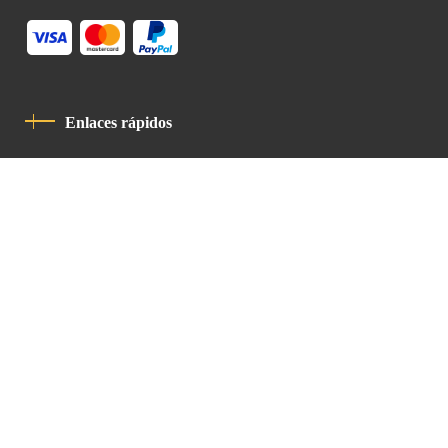
Enlaces rápidos
Política De Privacidad
Código De Conducta
Contacto
Latin Patriarchate Road
P.O.B 14152, Jerusalem 9114101
Tel
: +972 (2) 6471400
Email:
Chancellery@lpj.org