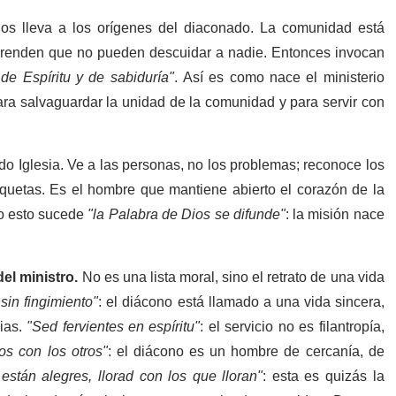
os lleva a los orígenes del diaconado. La comunidad está
mprenden que no pueden descuidar a nadie. Entonces invocan
de Espíritu y de sabiduría
"
. Así es como nace el ministerio
para salvaguardar la unidad de la comunidad y para servir con
do Iglesia. Ve a las personas, no los problemas; reconoce los
etiquetas. Es el hombre que mantiene abierto el corazón de la
do esto sucede
"
la Palabra de Dios se difunde
"
: la misión nace
el ministro.
No es una lista moral, sino el retrato de una vida
sin fingimiento
"
: el diácono está llamado a una vida sincera,
cias.
"
Sed fervientes en espíritu
"
: el servicio no es filantropía,
os con los otros
"
: el diácono es un hombre de cercanía, de
están alegres, llorad con los que lloran
"
: esta es quizás la