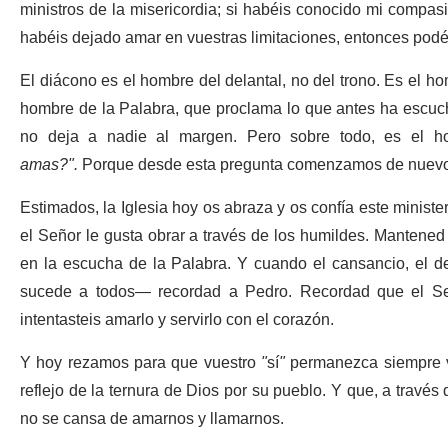
ministros de la misericordia; si habéis conocido mi compas
habéis dejado amar en vuestras limitaciones, entonces podéi
El diácono es el hombre del delantal, no del trono. Es el hom
hombre de la Palabra, que proclama lo que antes ha escuch
no deja a nadie al margen. Pero sobre todo, es el 
amas?".
Porque desde esta pregunta comenzamos de nuevo
Estimados, la Iglesia hoy os abraza y os confía este minist
el Señor le gusta obrar a través de los humildes. Mantened v
en la escucha de la Palabra. Y cuando el cansancio, el 
sucede a todos— recordad a Pedro. Recordad que el Señor
intentasteis amarlo y servirlo con el corazón.
Y hoy rezamos para que vuestro
"
sí
"
permanezca siempre vi
reflejo de la ternura de Dios por su pueblo. Y que, a travé
no se cansa de amarnos y llamarnos.