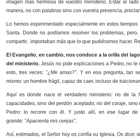
imagen más hermosa de vuestro ministerio. Estar al lado
manera, no con palabras sino con vuestra presencia, procla
Lo hemos experimentado especialmente en estos tiempos tan 
Santa. Donde no podíamos resolver los problemas, pero, 
compartir,
importaban más que lo que pudiéramos hacer
. R
El Evangelio, en cambio, nos conduce a la orilla del lag
del ministerio.
Jesús no pide explicaciones a Pedro, no le r
esto, tres veces:
"
¿Me amas?
"
. Y en esa pregunta, tan se
mismo: un hombre frágil, capaz de caer, incluso de traiciona
Aquí es donde nace el verdadero ministerio: no de la fu
capacidades, sino del perdón aceptado; no del coraje, sino 
Pedro: lo recorre con él. Y justo allí, en ese lugar d
grande:
"Apacienta mis ovejas"
.
Así, estimados, el Señor hoy os confía su Iglesia. Os dice: 