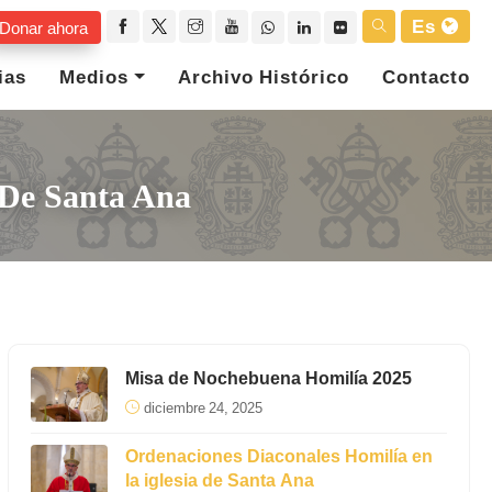
Es
Donar ahora
ias
Medios
Archivo Histórico
Contacto
 De Santa Ana
Misa de Nochebuena Homilía 2025
diciembre 24, 2025
Ordenaciones Diaconales Homilía en
la iglesia de Santa Ana