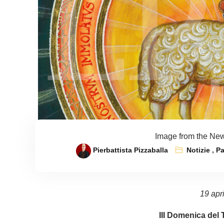
Image from the New
Pierbattista Pizzaballa
Notizie
,
P
19 apr
III Domenica del