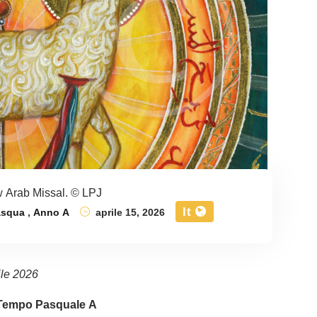
 Arab Missal. © LPJ
It
asqua
,
Anno A
aprile 15, 2026
ile 2026
 Tempo Pasquale A