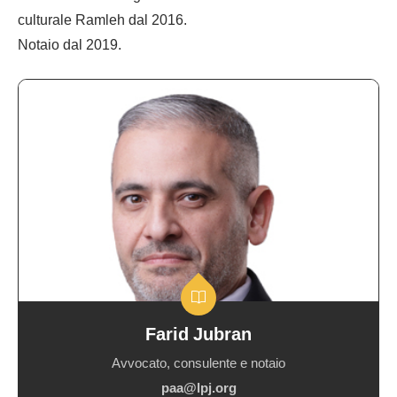
culturale Ramleh dal 2016.
Notaio dal 2019.
Avvocato,
consulente
e
notaio
Farid Jubran
Avvocato, consulente e notaio
paa@lpj.org