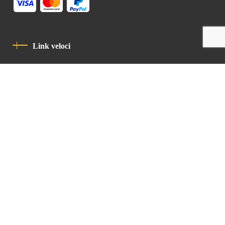
Link veloci
Informativa Sulla Privacy
Codice Di Condotta
Contatto
Latin Patriarchate Road
P.O.B 14152, Jerusalem 9114101
Tel
: +972 (2) 6471400
Email:
Chancellery@lpj.org