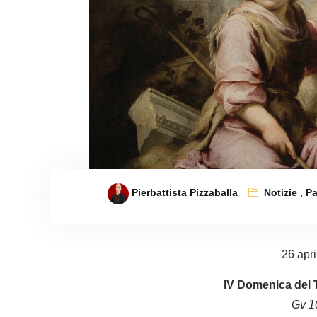
Pierbattista Pizzaballa
Notizie
,
P
26 apr
IV Domenica del
Gv 1