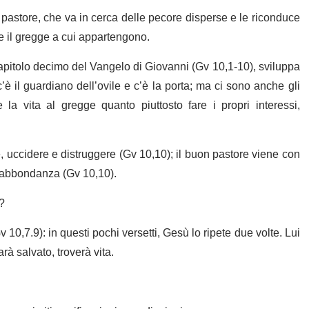
 pastore, che va in cerca delle pecore disperse e le riconduce
e il gregge a cui appartengono.
apitolo decimo del Vangelo di Giovanni (Gv 10,1-10), sviluppa
’è il guardiano dell’ovile e c’è la porta; ma ci sono anche gli
 la vita al gregge quanto piuttosto fare i propri interessi,
, uccidere e distruggere (Gv 10,10); il buon pastore viene con
in abbondanza (Gv 10,10).
?
10,7.9): in questi pochi versetti, Gesù lo ripete due volte. Lui
rà salvato, troverà vita.