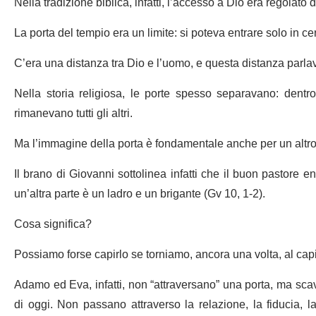
Nella tradizione biblica, infatti, l’accesso a Dio era regolato d
La porta del tempio era un limite: si poteva entrare solo in ce
C’era una distanza tra Dio e l’uomo, e questa distanza parlav
Nella storia religiosa, le porte spesso separavano: dentro 
rimanevano tutti gli altri.
Ma l’immagine della porta è fondamentale anche per un altro
Il brano di Giovanni sottolinea infatti che il buon pastore en
un’altra parte è un ladro e un brigante (Gv 10, 1-2).
Cosa significa?
Possiamo forse capirlo se torniamo, ancora una volta, al capi
Adamo ed Eva, infatti, non “attraversano” una porta, ma scav
di oggi. Non passano attraverso la relazione, la fiducia, l