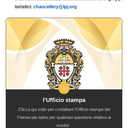
turistici:
chancellery@lpj.org
Contattateci
l'Ufficio stampa
Clicca qui sotto per contattare l'Ufficio stampa del
Patriarcato latino per qualsiasi questione relativa ai
media!