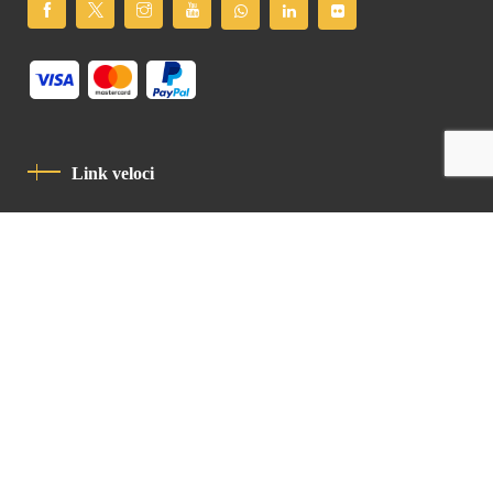
Link veloci
Informativa Sulla Privacy
Codice Di Condotta
Contatto
Latin Patriarchate Road
P.O.B 14152, Jerusalem 9114101