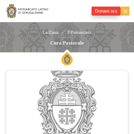
Donare ora
La Casa
Il Patriarcato
Cura Pastorale
Cura
Pastorale