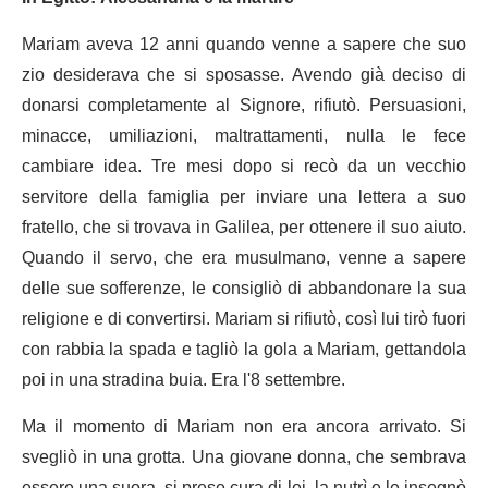
Mariam aveva 12 anni quando venne a sapere che suo
zio desiderava che si sposasse. Avendo già deciso di
donarsi completamente al Signore, rifiutò. Persuasioni,
minacce, umiliazioni, maltrattamenti, nulla le fece
cambiare idea. Tre mesi dopo si recò da un vecchio
servitore della famiglia per inviare una lettera a suo
fratello, che si trovava in Galilea, per ottenere il suo aiuto.
Quando il servo, che era musulmano, venne a sapere
delle sue sofferenze, le consigliò di abbandonare la sua
religione e di convertirsi. Mariam si rifiutò, così lui tirò fuori
con rabbia la spada e tagliò la gola a Mariam, gettandola
poi in una stradina buia. Era l'8 settembre.
Ma il momento di Mariam non era ancora arrivato. Si
svegliò in una grotta. Una giovane donna, che sembrava
essere una suora, si prese cura di lei, la nutrì e le insegnò