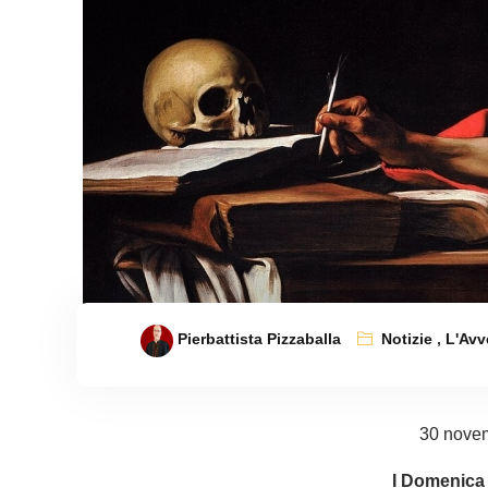
Pierbattista Pizzaballa
Notizie
,
L'Avv
30 nove
I Domenica