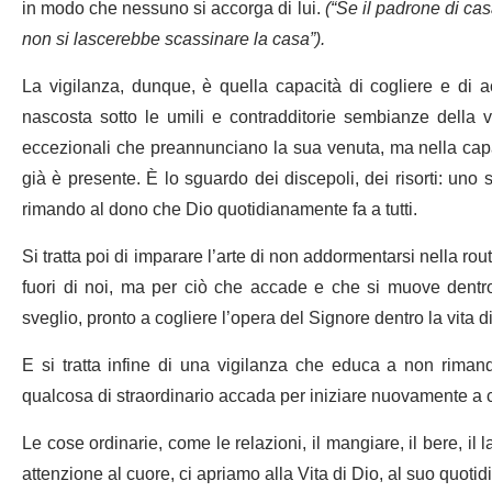
in modo che nessuno si accorga di lui.
(
“Se il padrone di cas
non si lascerebbe scassinare la casa”).
La vigilanza, dunque, è quella capacità di cogliere e di 
nascosta sotto le umili e contradditorie sembianze della v
eccezionali che preannunciano la sua venuta, ma nella capa
già è presente. È lo sguardo dei discepoli, dei risorti: u
rimando al dono che Dio quotidianamente fa a tutti.
Si tratta poi di imparare l’arte di non addormentarsi nella ro
fuori di noi, ma per ciò che accade e che si muove dentro d
sveglio, pronto a cogliere l’opera del Signore dentro la vita d
E si tratta infine di una vigilanza che educa a non riman
qualcosa di straordinario accada per iniziare nuovamente a c
Le cose ordinarie, come le relazioni, il mangiare, il bere, il
attenzione al cuore, ci apriamo alla Vita di Dio, al suo quotid