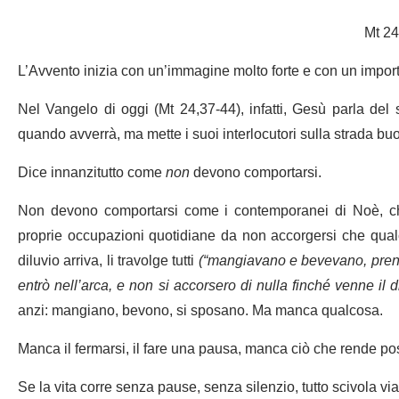
Mt 24
L’Avvento inizia con un’immagine molto forte e con un impo
Nel Vangelo di oggi (Mt 24,37-44), infatti, Gesù parla del s
quando avverrà, ma mette i suoi interlocutori sulla strada bu
Dice innanzitutto come
non
devono comportarsi.
Non devono comportarsi come i contemporanei di Noè, che 
proprie occupazioni quotidiane da non accorgersi che qual
diluvio arriva, li travolge tutti
(
“mangiavano e bevevano, prend
entrò nell’arca,
e non si accorsero di nulla finché venne il dil
anzi: mangiano, bevono, si sposano. Ma manca qualcosa.
Manca il fermarsi, il fare una pausa, manca ciò che rende po
Se la vita corre senza pause, senza silenzio, tutto scivola v