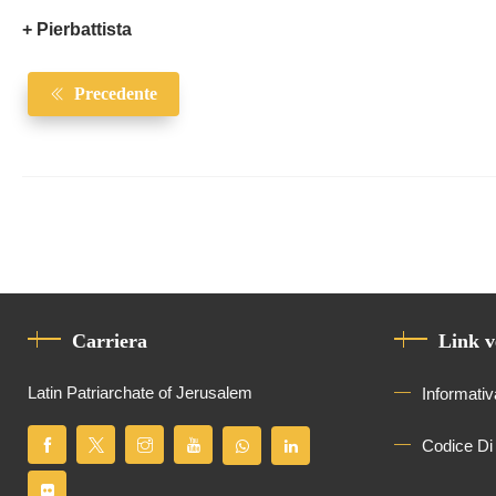
+ Pierbattista
Precedente
Carriera
Link v
Latin Patriarchate of Jerusalem
Informativ
Codice Di