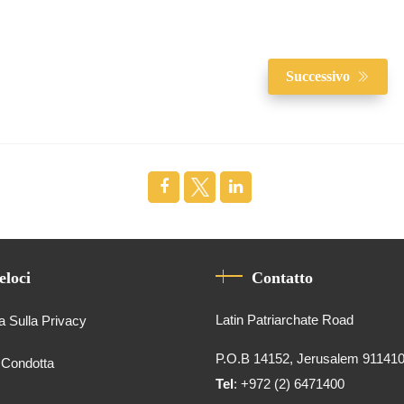
Successivo
eloci
Contatto
Latin Patriarchate Road
a Sulla Privacy
P.O.B 14152, Jerusalem 91141
 Condotta
Tel
: +972 (2) 6471400