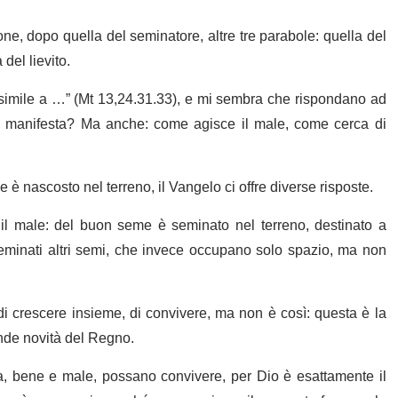
ne, dopo quella del seminatore, altre tre parabole: quella del
del lievito.
i è simile a …” (Mt 13,24.31.33), e mi sembra che rispondano ad
i manifesta? Ma anche: come agisce il male, come cerca di
è nascosto nel terreno, il Vangelo ci offre diverse risposte.
l male: del buon seme è seminato nel terreno, destinato a
eminati altri semi, che invece occupano solo spazio, ma non
 crescere insieme, di convivere, ma non è così: questa è la
ande novità del Regno.
ia, bene e male, possano convivere, per Dio è esattamente il