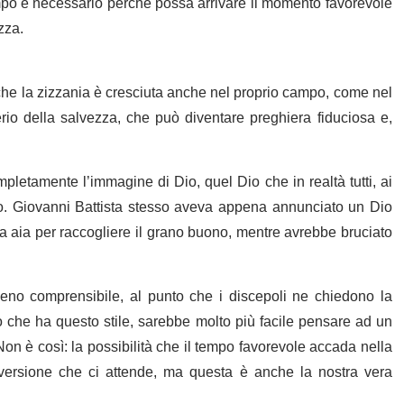
mpo è necessario perché possa arrivare il momento favorevole
zza.
che la zizzania è cresciuta anche nel proprio campo, come nel
io della salvezza, che può diventare preghiera fiduciosa e,
pletamente l’immagine di Dio, quel Dio che in realtà tutti, ai
. Giovanni Battista stesso aveva appena annunciato un Dio
ua aia per raccogliere il grano buono, mentre avrebbe bruciato
 meno comprensibile, al punto che i discepoli ne chiedono la
o che ha questo stile, sarebbe molto più facile pensare ad un
Non è così: la possibilità che il tempo favorevole accada nella
nversione che ci attende, ma questa è anche la nostra vera