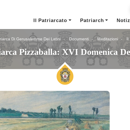
Il Patriarcato
Patriarch
Notiz
riarca Di Gerusalemme Dei Latini
Documenti
Meditazioni
I
riarca Pizzaballa: XVI Domenica 