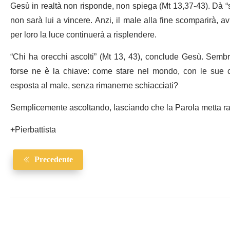
Gesù in realtà non risponde, non spiega (Mt 13,37-43). Dà “s
non sarà lui a vincere. Anzi, il male alla fine scomparirà, a
per loro la luce continuerà a risplendere.
“Chi ha orecchi ascolti” (Mt 13, 43), conclude Gesù. Sembre
forse ne è la chiave: come stare nel mondo, con le sue c
esposta al male, senza rimanerne schiacciati?
Semplicemente ascoltando, lasciando che la Parola metta rad
+Pierbattista
Precedente