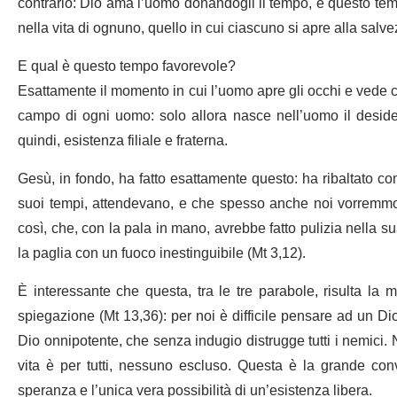
contrario: Dio ama l’uomo donandogli il tempo, e questo te
nella vita di ognuno, quello in cui ciascuno si apre alla salve
E qual è questo tempo favorevole?
Esattamente il momento in cui l’uomo apre gli occhi e vede 
campo di ogni uomo: solo allora nasce nell’uomo il desider
quindi, esistenza filiale e fraterna.
Gesù, in fondo, ha fatto esattamente questo: ha ribaltato com
suoi tempi, attendevano, e che spesso anche noi vorremmo
così, che, con la pala in mano, avrebbe fatto pulizia nella s
la paglia con un fuoco inestinguibile (Mt 3,12).
È interessante che questa, tra le tre parabole, risulta la
spiegazione (Mt 13,36): per noi è difficile pensare ad un Di
Dio onnipotente, che senza indugio distrugge tutti i nemici. 
vita è per tutti, nessuno escluso. Questa è la grande co
speranza e l’unica vera possibilità di un’esistenza libera.