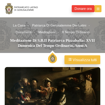
Donare ora
La Casa
Patriarca Di Gerusalemme Dei Latini
Documenti
Meditazioni
Il Tempo Ordinario
Meditazione Di S.B.il Patriarca Pizzaballa: XVII
Domenica Del Tempo Ordinario, Anno A
Visualizza tutti