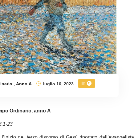
It
inario
,
Anno A
luglio 16, 2023
po Ordinario, anno A
3,1-23
inizio del terzo discorso di Gesù riportato dall’evangelista