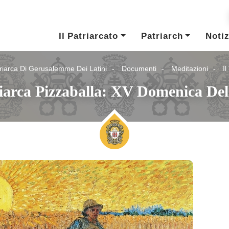
Il Patriarcato
Patriarch
Notiz
riarca Di Gerusalemme Dei Latini
Documenti
Meditazioni
I
riarca Pizzaballa: XV Domenica D