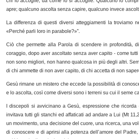
chi lo accoglie, da come lo si accoglie. Qualcuno lo compr
apre; qualcuno ascolta senza capire, qualcuno invece ascolta
La differenza di questi diversi atteggiamenti la troviamo nel
«Perché parli loro in parabole?»”.
Ciò che permette alla Parola di scendere in profondità, di 
coraggio, dopo aver ascoltato senza aver capito - come tutti g
non sono migliori, non hanno qualcosa in più degli altri. S
di chi ammette di non aver capito, di chi accetta di non sape
Gesù rimane un mistero che eccede la possibilità di conosce
e lo ascolta, così come diversi sono i terreni su cui il seme c
I discepoli si avvicinano a Gesù, espressione che ricord
invitava tutti gli stanchi ed affaticati ad andare a Lui (Mt 11
un movimento, una decisione del cuore, una ricerca, una volon
di conoscere e di aprirsi alla potenza dell’amore del Padre, 