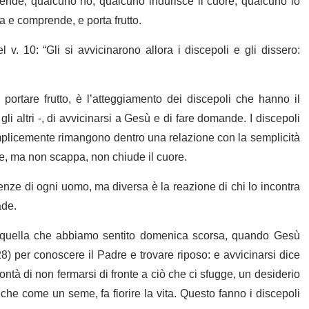
ende, qualcuno no; qualcuno indurisce il cuore, qualcuno lo
 e comprende, e porta frutto.
 v. 10: “Gli si avvicinarono allora i discepoli e gli dissero:
portare frutto, è l’atteggiamento dei discepoli che hanno il
li altri -, di avvicinarsi a Gesù e di fare domande. I discepoli
emplicemente rimangono dentro una relazione con la semplicità
re, ma non scappa, non chiude il cuore.
nze di ogni uomo, ma diversa è la reazione di chi lo incontra
ade.
a quella che abbiamo sentito domenica scorsa, quando Gesù
,28) per conoscere il Padre e trovare riposo: e avvicinarsi dice
tà di non fermarsi di fronte a ciò che ci sfugge, un desiderio
che come un seme, fa fiorire la vita. Questo fanno i discepoli