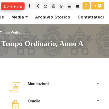
It
Donare ora
ie
Media
Archivio Storico
Contattateci
l Tempo Ordinario
el Tempo Ordinario, Anno A
Meditazioni
Omelie