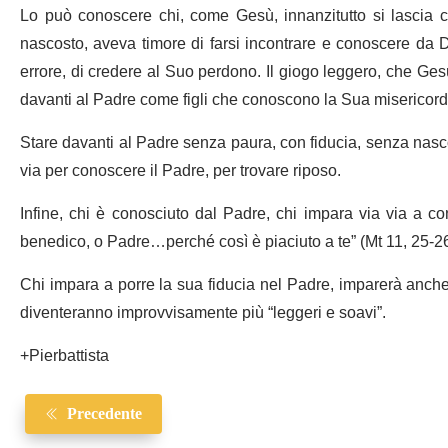
Lo può conoscere chi, come Gesù, innanzitutto si lascia c
nascosto, aveva timore di farsi incontrare e conoscere da Dio
errore, di credere al Suo perdono. Il giogo leggero, che Gesù 
davanti al Padre come figli che conoscono la Sua misericord
Stare davanti al Padre senza paura, con fiducia, senza nasc
via per conoscere il Padre, per trovare riposo.
Infine, chi è conosciuto dal Padre, chi impara via via a con
benedico, o Padre…perché così è piaciuto a te” (Mt 11, 25-26
Chi impara a porre la sua fiducia nel Padre, imparerà anche 
diventeranno improvvisamente più “leggeri e soavi”.
+Pierbattista
Precedente