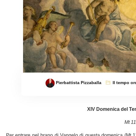
Pierbattista Pizzaballa
Il tempo or
XIV Domenica del Te
Mt 11
Per entrare nel brano di Vangelo di questa domenica (Mt 11,2