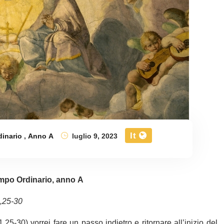
It
dinario
,
Anno A
luglio 9, 2023
mpo Ordinario, anno A
,25-30
5-30) vorrei fare un passo indietro e ritornare all’inizio del