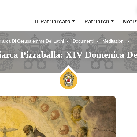
Il Patriarcato
Patriarch
Notiz
riarca Di Gerusalemme Dei Latini
Documenti
Meditazioni
I
triarca Pizzaballa: XIV Domenica D