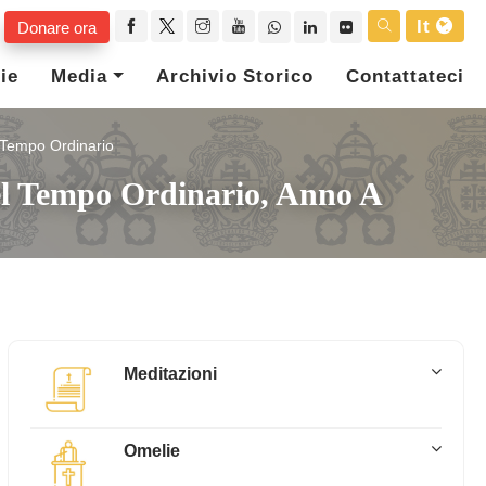
It
Donare ora
ie
Media
Archivio Storico
Contattateci
l Tempo Ordinario
el Tempo Ordinario, Anno A
Meditazioni
Omelie