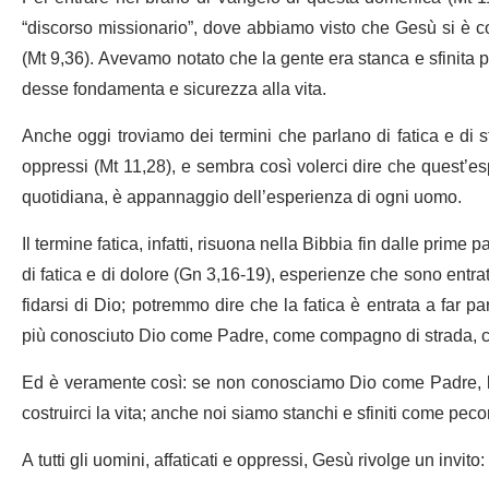
“discorso missionario”, dove abbiamo visto che Gesù si è com
(Mt 9,36). Avevamo notato che la gente era stanca e sfinita 
desse fondamenta e sicurezza alla vita.
Anche oggi troviamo dei termini che parlano di fatica e di st
oppressi (Mt 11,28), e sembra così volerci dire che quest’esp
quotidiana, è appannaggio dell’esperienza di ogni uomo.
Il termine fatica, infatti, risuona nella Bibbia fin dalle prime
di fatica e di dolore (Gn 3,16-19), esperienze che sono ent
fidarsi di Dio; potremmo dire che la fatica è entrata a far
più conosciuto Dio come Padre, come compagno di strada, c
Ed è veramente così: se non conosciamo Dio come Padre, la 
costruirci la vita; anche noi siamo stanchi e sfiniti come pec
A tutti gli uomini, affaticati e oppressi, Gesù rivolge un invito