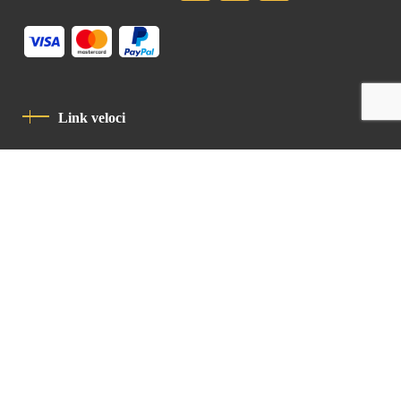
Link veloci
Informativa Sulla Privacy
Codice Di Condotta
Contatto
Latin Patriarchate Road
P.O.B 14152, Jerusalem 9114101
Tel
: +972 (2) 6471400