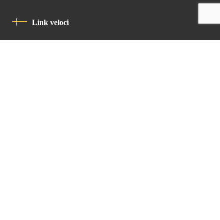
Link veloci
Informativa Sulla Privacy
Codice Di Condotta
Contatto
Latin Patriarchate Road
P.O.B 14152, Jerusalem 9114101
Tel
: +972 (2) 6471400
Email:
Chancellery@lpj.org