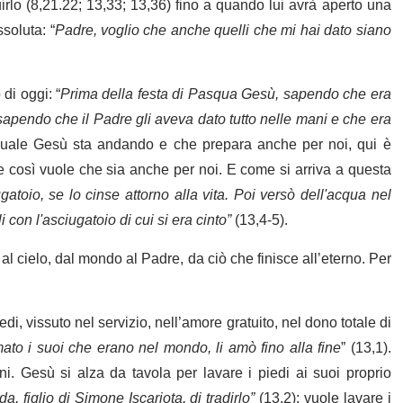
lo (8,21.22; 13,33; 13,36) fino a quando lui avrà aperto una
soluta: “
Padre, voglio che anche quelli che mi hai dato siano
di oggi: “
Prima della festa di Pasqua Gesù, sapendo che era
pendo che il Padre gli aveva dato tutto nelle mani e che era
 quale Gesù sta andando e che prepara anche per noi, qui è
e così vuole che sia anche per noi. E come si arriva a questa
atoio, se lo cinse attorno alla vita. Poi versò dell'acqua nel
 con l'asciugatoio di cui si era cinto”
(13,4-5).
al cielo, dal mondo al Padre, da ciò che finisce all’eterno. Per
i, vissuto nel servizio, nell’amore gratuito, nel dono totale di
to i suoi che erano nel mondo, li amò fino alla fine
” (13,1).
ni. Gesù si alza da tavola per lavare i piedi ai suoi proprio
, figlio di Simone Iscariota, di tradirlo”
(13,2): vuole lavare i