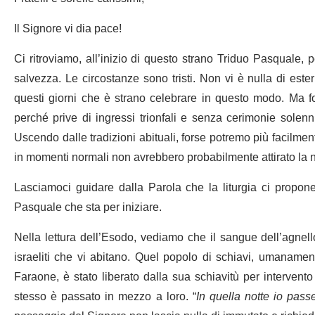
Il Signore vi dia pace!
Ci ritroviamo, all’inizio di questo strano Triduo Pasquale, p
salvezza. Le circostanze sono tristi. Non vi è nulla di este
questi giorni che è strano celebrare in questo modo. Ma fo
perché prive di ingressi trionfali e senza cerimonie solen
Uscendo dalle tradizioni abituali, forse potremo più facilme
in momenti normali non avrebbero probabilmente attirato la n
Lasciamoci guidare dalla Parola che la liturgia ci propon
Pasquale che sta per iniziare.
Nella lettura dell’Esodo, vediamo che il sangue dell’agnel
israeliti che vi abitano. Quel popolo di schiavi, umanamen
Faraone, è stato liberato dalla sua schiavitù per intervento
stesso è passato in mezzo a loro. “
In quella notte io pass