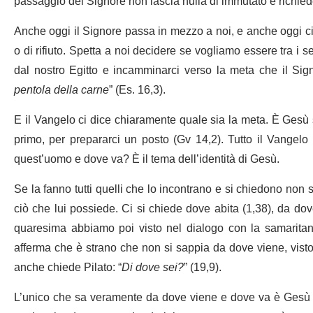
passaggio del Signore non lascia nulla di immutato e richiede
Anche oggi il Signore passa in mezzo a noi, e anche oggi ci
o di rifiuto. Spetta a noi decidere se vogliamo essere tra i
dal nostro Egitto e incamminarci verso la meta che il Sig
pentola della carne
” (Es. 16,3).
E il Vangelo ci dice chiaramente quale sia la meta. È Gesù 
primo, per prepararci un posto (Gv 14,2). Tutto il Vange
quest’uomo e dove va? È il tema dell’identità di Gesù.
Se la fanno tutti quelli che lo incontrano e si chiedono non 
ciò che lui possiede. Ci si chiede dove abita (1,38), da dov
quaresima abbiamo poi visto nel dialogo con la samaritana
afferma che è strano che non si sappia da dove viene, visto 
anche chiede Pilato: “
Di dove sei?
” (19,9).
L’unico che sa veramente da dove viene e dove va è Gesù ste