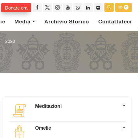
It
Donare ora
ie
Media
Archivio Storico
Contattateci
2020
Meditazioni
Omelie