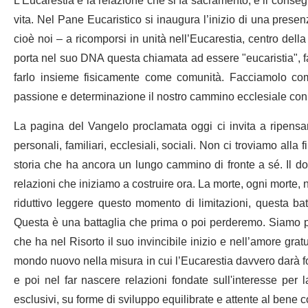
L’Eucarestia è la relazione che si fa sacramento, è il conseg
vita. Nel Pane Eucaristico si inaugura l’inizio di una presen
cioè noi – a ricomporsi in unità nell’Eucarestia, centro dell
porta nel suo DNA questa chiamata ad essere "eucaristia", 
farlo insieme fisicamente come comunità. Facciamolo com
passione e determinazione il nostro cammino ecclesiale con 
La pagina del Vangelo proclamata oggi ci invita a ripensa
personali, familiari, ecclesiali, sociali. Non ci troviamo all
storia che ha ancora un lungo cammino di fronte a sé. Il do
relazioni che iniziamo a costruire ora. La morte, ogni morte
riduttivo leggere questo momento di limitazioni, questa bat
Questa è una battaglia che prima o poi perderemo. Siamo p
che ha nel Risorto il suo invincibile inizio e nell’amore grat
mondo nuovo nella misura in cui l’Eucarestia davvero darà fo
e poi nel far nascere relazioni fondate sull'interesse per l
esclusivi, su forme di sviluppo equilibrate e attente al bene