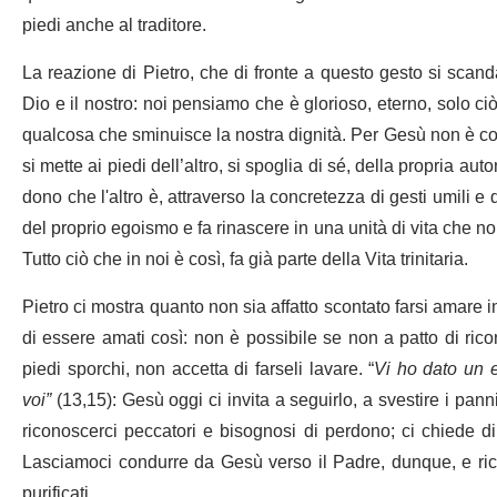
piedi anche al traditore.
La reazione di Pietro, che di fronte a questo gesto si scandali
Dio e il nostro: noi pensiamo che è glorioso, eterno, solo ciò
qualcosa che sminuisce la nostra dignità. Per Gesù non è cos
si mette ai piedi dell’altro, si spoglia di sé, della propria a
dono che l'altro è, attraverso la concretezza di gesti umili e 
del proprio egoismo e fa rinascere in una unità di vita che non
Tutto ciò che in noi è così, fa già parte della Vita trinitaria.
Pietro ci mostra quanto non sia affatto scontato farsi amare i
di essere amati così: non è possibile se non a patto di rico
piedi sporchi, non accetta di farseli lavare. “
Vi ho dato un e
voi”
(13,15): Gesù oggi ci invita a seguirlo, a svestire i panni
riconoscerci peccatori e bisognosi di perdono; ci chiede di
Lasciamoci condurre da Gesù verso il Padre, dunque, e rico
purificati.