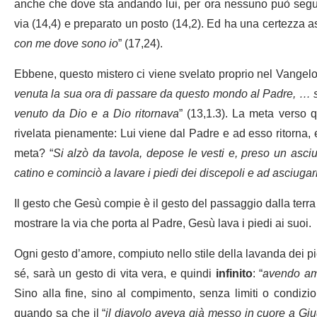
anche che dove sta andando lui, per ora nessuno può seguir
via (14,4) e preparato un posto (14,2). Ed ha una certezza as
con me dove sono io
” (17,24).
Ebbene, questo mistero ci viene svelato proprio nel Vangelo 
venuta la sua ora di passare da questo mondo al Padre, … sa
venuto da Dio e a Dio ritornava
” (13,1.3). La meta verso
rivelata pienamente: Lui viene dal Padre e ad esso ritorna, 
meta? “
Si alzò da tavola, depose le vesti e, preso un asciug
catino e cominciò a lavare i piedi dei discepoli e ad asciugarli
Il gesto che Gesù compie è il gesto del passaggio dalla terra 
mostrare la via che porta al Padre, Gesù lava i piedi ai suoi.
Ogni gesto d’amore, compiuto nello stile della lavanda dei pied
sé, sarà un gesto di vita vera, e quindi
infinito
: “
avendo ama
Sino alla fine, sino al compimento, senza limiti o condizio
quando sa che il “
il diavolo aveva già messo in cuore a Giuda