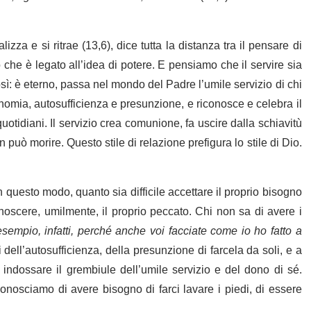
zza e si ritrae (13,6), dice tutta la distanza tra il pensare di
 che è legato all’idea di potere. E pensiamo che il servire sia
ì: è eterno, passa nel mondo del Padre l’umile servizio di chi
utonomia, autosufficienza e presunzione, e riconosce e celebra il
quotidiani. Il servizio crea comunione, fa uscire dalla schiavitù
 può morire. Questo stile di relazione prefigura lo stile di Dio.
n questo modo, quanto sia difficile accettare il proprio bisogno
noscere, umilmente, il proprio peccato. Chi non sa di avere i
sempio, infatti, perché anche voi facciate come io ho fatto a
 dell’autosufficienza, della presunzione di farcela da soli, e a
 indossare il grembiule dell’umile servizio e del dono di sé.
nosciamo di avere bisogno di farci lavare i piedi, di essere