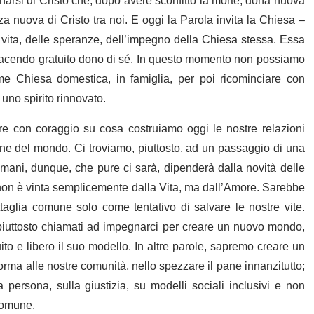
narsi di Cristo che, dopo avere sconfitto la morte, dona nuova
za nuova di Cristo tra noi. E oggi la Parola invita la Chiesa –
a vita, delle speranze, dell’impegno della Chiesa stessa. Essa
facendo gratuito dono di sé. In questo momento non possiamo
e Chiesa domestica, in famiglia, per poi ricominciare con
uno spirito rinnovato.
re con coraggio su cosa costruiamo oggi le nostre relazioni
a fine del mondo. Ci troviamo, piuttosto, ad un passaggio di una
mani, dunque, che pure ci sarà, dipenderà dalla novità delle
, non è vinta semplicemente dalla Vita, ma dall’Amore. Sarebbe
taglia comune solo come tentativo di salvare le nostre vite.
iuttosto chiamati ad impegnarci per creare un nuovo mondo,
uito e libero il suo modello. In altre parole, sapremo creare un
rma alle nostre comunità, nello spezzare il pane innanzitutto;
a persona, sulla giustizia, su modelli sociali inclusivi e non
 comune.