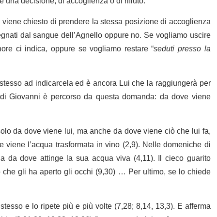
 una decisione, di accoglienza o di rifiuto.
 viene chiesto di prendere la stessa posizione di accoglienza
 segnati dal sangue dell’Agnello oppure no. Se vogliamo uscire
nore ci indica, oppure se vogliamo restare “
seduti presso la
stesso ad indicarcela ed è ancora Lui che la raggiungerà per
lo di Giovanni è percorso da questa domanda: da dove viene
solo da dove viene lui, ma anche da dove viene ciò che lui fa,
e viene l’acqua trasformata in vino (2,9). Nelle domeniche di
 da dove attinge la sua acqua viva (4,11). Il cieco guarito
che gli ha aperto gli occhi (9,30) … Per ultimo, se lo chiede
sso e lo ripete più e più volte (7,28; 8,14, 13,3). E afferma